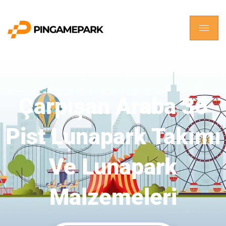
Çarpışan Araba 36
Pist Lunapark Takımı
Ve Lunapark
Malzemeleri