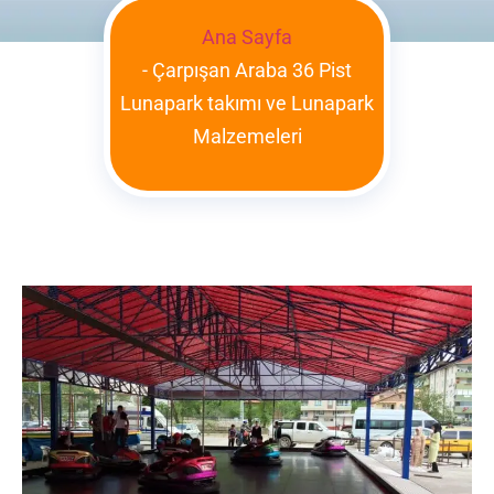
Ana Sayfa
-
Çarpışan Araba 36 Pist
Lunapark takımı ve Lunapark
Malzemeleri