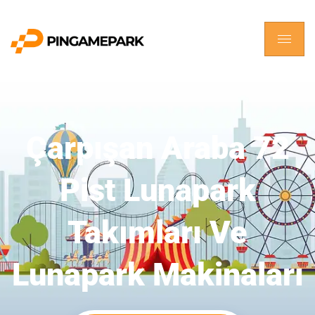
Çarpışan Araba 72
Pist Lunapark
Takımları Ve
Lunapark Makinaları