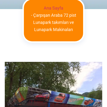
Ana Sayfa
-
Çarpışan Araba 72 pist
Lunapark takımları ve
Lunapark Makinaları