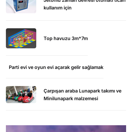
Jetonlu zaman devresi otomatı ticari
kullanım için
Top havuzu 3m*7m
Parti evi ve oyun evi açarak gelir sağlamak
Çarpışan araba Lunapark takımı ve
Minilunapark malzemesi