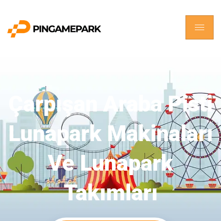
Çarpışan Araba Pisti
Lunapark Makinaları
Ve Lunapark
Takımları