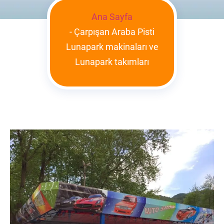
Ana Sayfa
-
Çarpışan Araba Pisti
Lunapark makinaları ve
Lunapark takımları