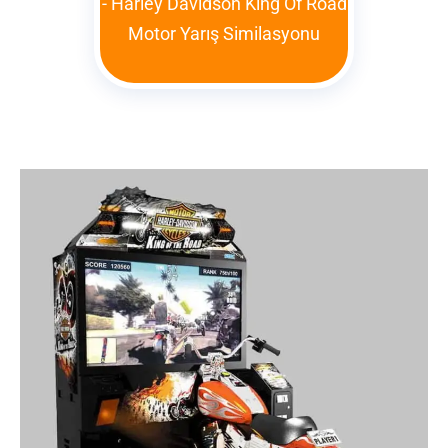
-
Harley Davidson King Of Road
Motor Yarış Similasyonu