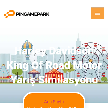
Harley Davidson
King Of Road Motor
Yarış Similasyonu
Ana Sayfa