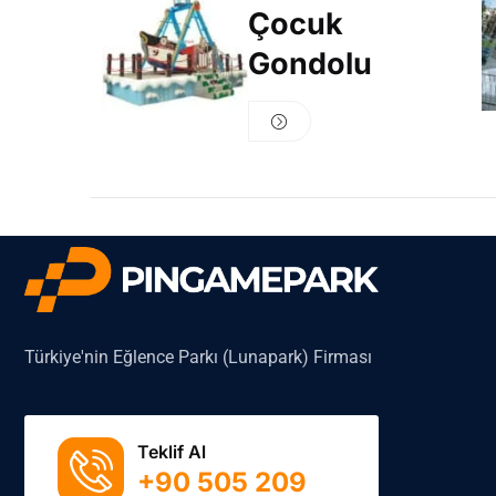
Çocuk
Gondolu
Türkiye'nin Eğlence Parkı (Lunapark) Firması
Teklif Al
+90 505 209