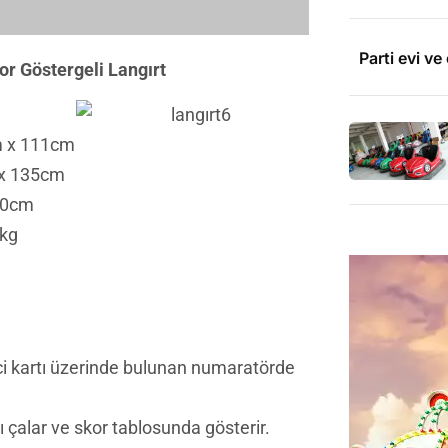
Parti evi v
or Göstergeli Langırt
m x 111cm
 x 135cm
90cm
0kg
i kartı üzerinde bulunan numaratörde
 çalar ve skor tablosunda gösterir.