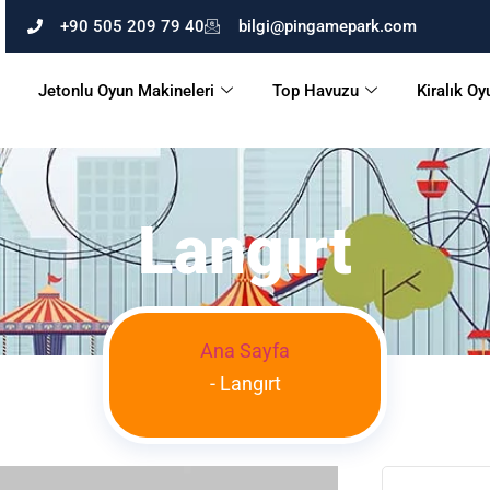
+90 505 209 79 40
bilgi@pingamepark.com
Jetonlu Oyun Makineleri
Top Havuzu
Kiralık Oy
Langırt
Ana Sayfa
-
Langırt