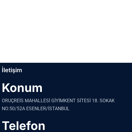
İletişim
Konum
ORUÇREİS MAHALLESİ GİYİMKENT SİTESİ 18. SOKAK
NO:50/52A ESENLER/İSTANBUL
Telefon