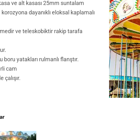
 kasa ve alt kasası 25mm suntalam
korozyona dayanıklı eloksal kaplamalı
dir ve teleskobiktir rakip tarafa
ur.
boru yatakları rulmanlı flanştır.
rli cam
 çalışır.
lar