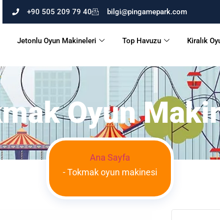
+90 505 209 79 40
bilgi@pingamepark.com
Jetonlu Oyun Makineleri
Top Havuzu
Kiralık Oy
kmak Oyun Makin
Ana Sayfa
-
Tokmak oyun makinesi