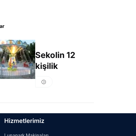
lar
Sekolin 12
kişilik
Hizmetlerimiz
Lunapark Makinaları