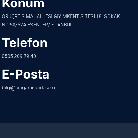
Konum
ORUÇREİS MAHALLESİ GİYİMKENT SİTESİ 18. SOKAK
NO:50/52A ESENLER/İSTANBUL
Telefon
0505 209 79 40
E-Posta
bilgi@pingamepark.com